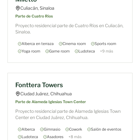
Culiacán, Sinaloa
Parte de
Cuatro Ríos
Proyecto residencial parte de Cuatro Ríos en Culiacán,
Sinaloa.
Alberca en terraza
Cinema room
Sports room
Yoga room
Game room
Ludoteca
+
9
más
EN VENTA
Fonttera Towers
Ciudad Juárez, Chihuahua
Parte de
Alameda Iglesias Town Center
Proyecto residencial parte de Alameda Iglesias Town
Center en Ciudad Juárez, Chihuahua.
Alberca
Gimnasio
Cowork
Salón de eventos
Ludoteca
Asadores
+
8
más