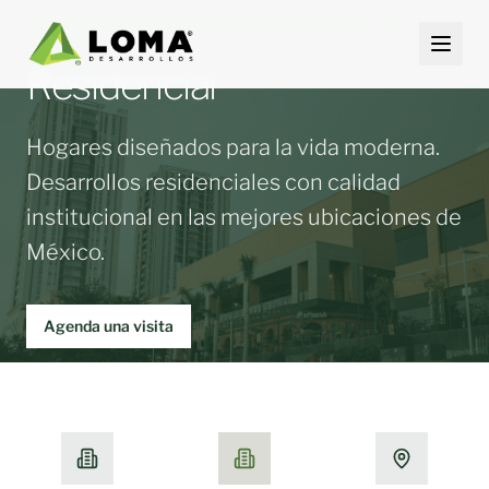
TORRES RESIDENCIALES EN PROYECTOS DE USOS
MIXTOS
Residencial
INICIO
Hogares diseñados para la vida moderna.
Desarrollos residenciales con calidad
NOSOTROS
institucional en las mejores ubicaciones de
PORTAFOLIO
México.
COMERCIAL
RESIDENCIAL
Agenda una visita
INVERSIONISTAS
CONTACTO